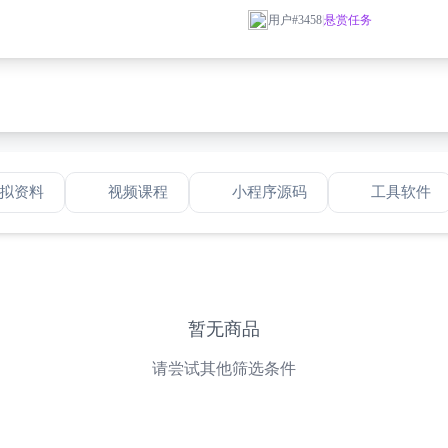
程零基础视频全套入门教程教学自学古典民谣初学到精通素材
用户#3458
|
悬赏任务
解课程中国古典舞视频教程零基础教学习基本功训练身韵成品
科电子版资料合集小学初中高中电子各版本教材电子课本库大合集115GB
中文/PC+安卓]和存在感薄弱的妹妹一起的简单生活v1.0.8 rev.3[4.08G...
功明目练习全套视频古法健身练习视力锻炼眼睛视频资料
Seek AI写小说课程从0-1全过程指令词思维指南-教程
频教程ai赚钱变现人工智能课程学习教学deepseek使用教程
拟资料
视频课程
小程序源码
工具软件
暂无商品
请尝试其他筛选条件