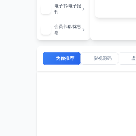
W***R
·
￥0.00
·
购买了 吉他教
电子书/电子报
S***l
·
￥0.00
·
购买了 舞蹈分
刊
S***l
·
￥0.00
·
购买了 小初高各
会员卡卷/优惠
哈哈
·
￥0.00
·
购买了 [神作SLG/
卷
ZH
·
￥0.00
·
购买了 道法明目
盐***�
·
￥0.00
·
购买了 Deep
1***0
·
￥0.00
·
购买了 AI课程视
为你推荐
影视源码
虚