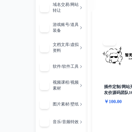
微***户
·
￥0.00
·
购买了 云南
博
博
博
博
域名交易/网站
解决II
加
解决II
加
客
客
客
客
转让
微***户
·
￥0.00
·
购买了 正宗
务器不
油
务器不
油
A***殖
·
￥0.00
·
购买了 小初高
游戏账号/道具
持下
宝
持下
宝
远见
·
￥0.00
·
购买了 合同协议
0 阅读
0
0 阅读
0
装备
阅
阅
载.torr
老
载.torr
老
远见
·
￥0.00
·
购买了 学做菜视
读
读
NEW
微***户
·
￥0.00
·
购买了 正宗
文件格
用
文件格
用
文档文库/虚拟
资料
微***户
·
￥0.00
·
购买了 正宗
的方法
户
的方法
户
微***户
·
￥0.00
·
购买了 薄皮螺
24
24
软件/软件工具
微***户
·
￥0.00
·
购买了 薄皮螺
充
充
浩***～
·
￥0.00
·
购买了 八卦7
30
30
视频课程/视频
5***店
·
￥0.00
·
购买了 学做菜
插件定制/网站
素材
元
元
友价源码团队1
1***1
·
￥0.00
·
购买了 八卦72
开发经验
话
话
￥100.00
微***户
·
￥0.00
·
购买了 薄皮螺
图片素材/壁纸
1***4
·
￥0.00
·
购买了 八卦72
费
费
1***9
·
￥0.00
·
购买了 八卦72
音乐/音频特效
旧情
·
￥0.00
·
购买了 吉他教程