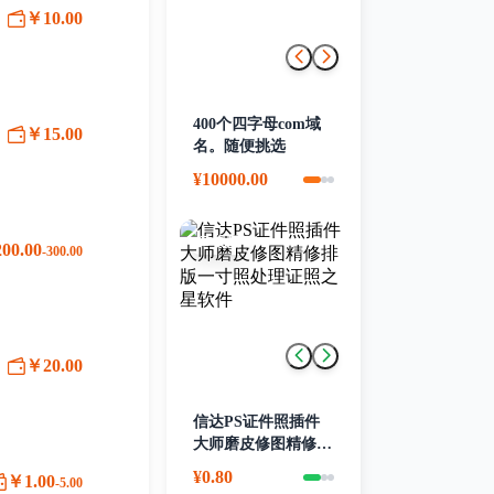
￥10.00
B
400个四字母com域
￥15.00
名。随便挑选
¥10000.00
视频
00.00
-300.00
￥20.00
信达PS证件照插件
大师磨皮修图精修排
版一寸照处理证照之
¥0.80
￥1.00
-5.00
星软件