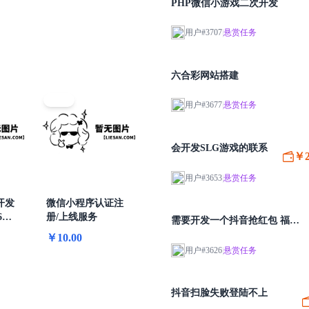
PHP微信小游戏二次开发
HOT
贵妃芒明天下午到货
S服
S服
新鲜水蜜桃现摘新鲜脆桃应季
用户#3707
|
悬赏任务
支
支
各科电子版资料合集小学初中高中电子各版本教材电子课本库大合集115G
电子版模板合伙投资融资租赁股权餐饮劳动范本word文档
六合彩网站搭建
HOT
ent
ent
频教程厨艺课程零基础厨师烹饪教学八大菜系美食炒菜做
NEW
新鲜水蜜桃现摘新鲜脆桃应季
式
式
用户#3677
|
悬赏任务
新鲜水蜜桃现摘新鲜脆桃应季
丝椒
会开发SLG游戏的联系
￥2
丝椒
用户#3653
|
悬赏任务
2暗腿（赵振忠）传授八卦七十二暗腿击法等相关知识。
视频教程厨艺课程零基础厨师烹饪教学八大菜系美食炒菜做
开发
微信小程序认证注
6年
册/上线服务
暗腿（赵振忠）传授八卦七十二暗腿击法等相关知识。
需要开发一个抖音抢红包 福袋
脚本
￥10.00
丝椒
用户#3626
|
悬赏任务
暗腿（赵振忠）传授八卦七十二暗腿击法等相关知识。
暗腿（赵振忠）传授八卦七十二暗腿击法等相关知识。
抖音扫脸失败登陆不上
零基础视频全套入门教程教学自学古典民谣初学到精通素材